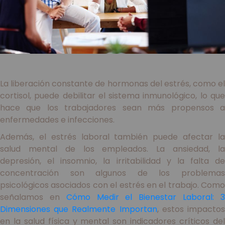
La liberación constante de hormonas del estrés, como el
cortisol, puede debilitar el sistema inmunológico, lo que
hace que los trabajadores sean más propensos a
enfermedades e infecciones.
Además, el estrés laboral también puede afectar la
salud mental de los empleados. La ansiedad, la
depresión, el insomnio, la irritabilidad y la falta de
concentración son algunos de los problemas
psicológicos asociados con el estrés en el trabajo. Como
señalamos en
Cómo Medir el Bienestar Laboral: 
Dimensiones que Realmente Importan
, estos impacto
en la salud física y mental son indicadores críticos del