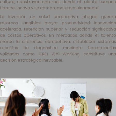
cultura, construyen entornos donde el talento humano
florece, innova y se compromete genuinamente.
La inversión en salud corporativa integral genera
retornos tangibles: mayor productividad, innovación
acelerada, retención superior y reducción significativa
de costos operativos. En mercados donde el talento
marca la diferencia competitiva, establecer sistemas
robustos de diagnóstico mediante herramientas
validadas como IFREI Well-Working constituye una
decisión estratégica inevitable.