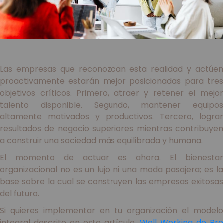
Las empresas que reconozcan esta realidad y actúen
proactivamente estarán mejor posicionadas para tres
objetivos críticos. Primero, atraer y retener el mejor
talento disponible. Segundo, mantener equipos
altamente motivados y productivos. Tercero, lograr
resultados de negocio superiores mientras contribuyen
a construir una sociedad más equilibrada y humana.
El momento de actuar es ahora. El bienestar
organizacional no es un lujo ni una moda pasajera; es la
base sobre la cual se construyen las empresas exitosas
del futuro.
Si quieres implementar en tu organización el modelo
integral descrito en este artículo,
Well Working de Pro