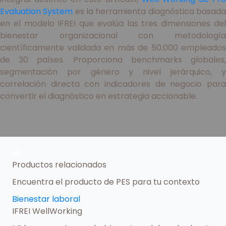
Evaluation System
es la herramienta diagnóstica basad
en el modelo IFREI que evalúa las tres dimensiones del
bienestar organizacional con metodología
científicamente validada en más de 50.000 empleados
de 30 países. Proporciona benchmarks globales,
segmentación por género y nivel jerárquico, y
correlación directa con indicadores de negocio para
convertir el diagnóstico en estrategia accionable.
Productos relacionados
Encuentra el producto de PES para tu contexto
Bienestar laboral
IFREI WellWorking