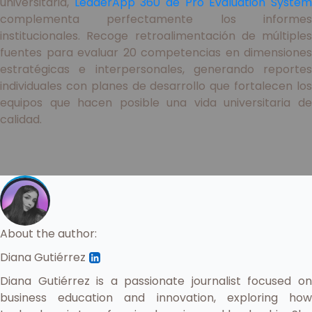
universitaria,
LeaderApp 360 de Pro Evaluation Syste
complementa perfectamente los informes
institucionales. Recoge retroalimentación de múltiples
fuentes para evaluar 20 competencias en dimensiones
estratégicas e interpersonales, generando reportes
individuales con planes de desarrollo que fortalecen los
equipos que hacen posible una vida universitaria de
calidad.
About the author:
Diana Gutiérrez
Diana Gutiérrez is a passionate journalist focused on
business education and innovation, exploring how