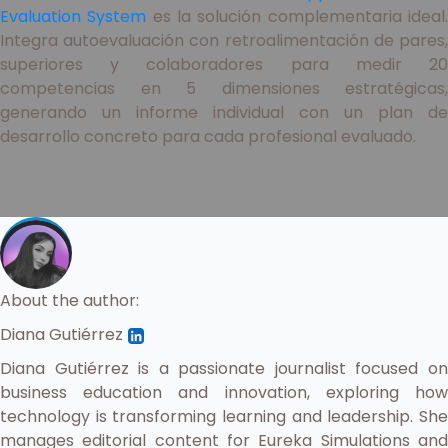
Evaluation System
es la solución complementaria ideal
Integra autoevaluación con retroalimentación de pares,
superiores y colaboradores para medir 20
competencias en 5 dimensiones estratégicas,
generando un informe individual con un plan de
desarrollo concreto para cada profesional evaluado.
About the author:
Diana Gutiérrez
Diana Gutiérrez is a passionate journalist focused on
business education and innovation, exploring how
technology is transforming learning and leadership. She
manages editorial content for Eureka Simulations and