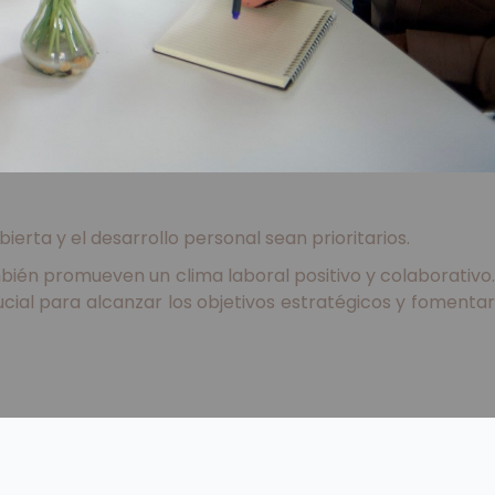
rta y el desarrollo personal sean prioritarios.
ambién promueven un clima laboral positivo y colaborativo.
cial para alcanzar los objetivos estratégicos y fomentar