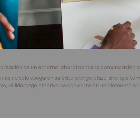
reación de un entorno laboral donde la comunicación abie
ciones no solo aseguran su éxito a largo plazo, sino que t
, el liderazgo efectivo se convierte en un elemento cru