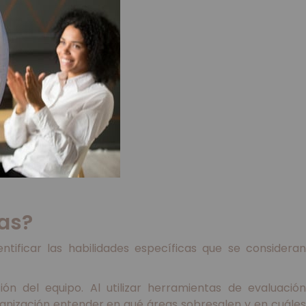
as?
ificar las habilidades específicas que se consideran
ón del equipo. Al utilizar herramientas de evaluación
ganización entender en qué áreas sobresalen y en cuáles