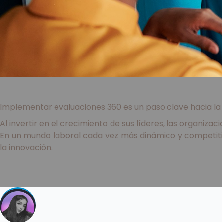
Implementar evaluaciones 360 es un paso clave hacia la c
Al invertir en el crecimiento de sus líderes, las organiza
En un mundo laboral cada vez más dinámico y competitivo
la innovación.