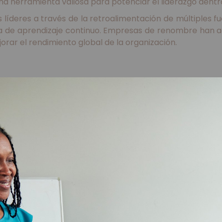
a herramienta valiosa para potenciar el liderazgo dentro
líderes a través de la retroalimentación de múltiples fue
ra de aprendizaje continuo. Empresas de renombre han 
orar el rendimiento global de la organización.