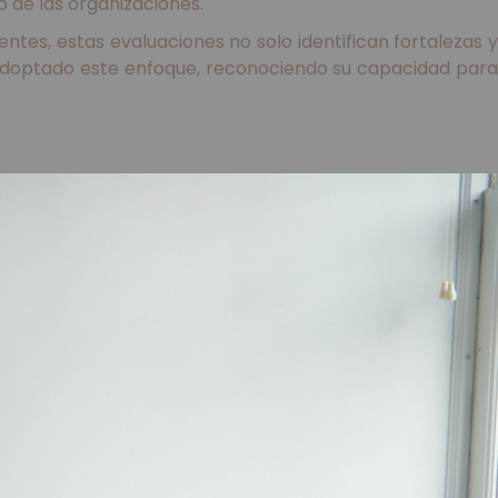
 de las organizaciones.
ntes, estas evaluaciones no solo identifican fortalezas y
adoptado este enfoque, reconociendo su capacidad para