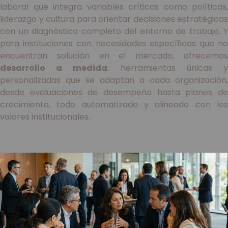
laboral que integra variables críticas como políticas,
liderazgo y cultura para orientar decisiones estratégicas
con un diagnóstico completo del entorno de trabajo. Y
para instituciones con necesidades específicas que no
encuentran solución en el mercado, ofrecemos
desarrollo a medida
: herramientas únicas 
personalizadas que se adaptan a cada organización,
desde evaluaciones de desempeño hasta planes de
crecimiento, todo automatizado y alineado con los
valores institucionales.