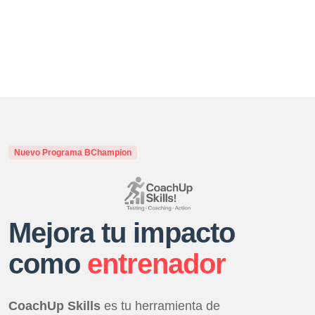
niciar
Nuevo Programa BChampion
Mejora tu impacto
como
entrenador
CoachUp Skills
es tu herramienta de