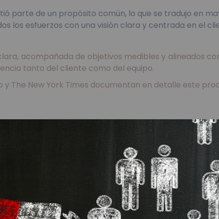
ntió parte de un propósito común, lo que se tradujo en ma
dos los esfuerzos con una visión clara y centrada en el cl
lara, acompañada de objetivos medibles y alineados con l
iencia tanto del cliente como del equipo.
allup y The New York Times documentan en detalle este pro