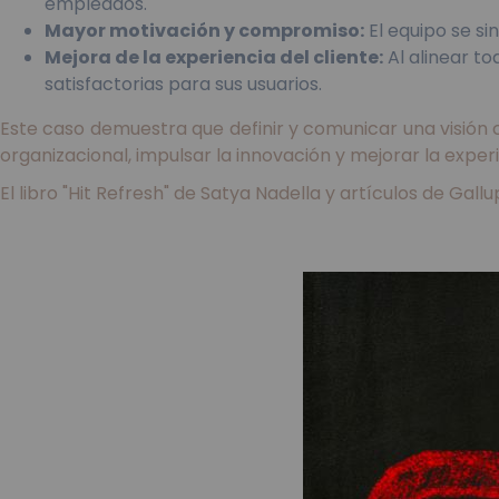
empleados.
Mayor motivación y compromiso:
El equipo se si
Mejora de la experiencia del cliente:
Al alinear to
satisfactorias para sus usuarios.
Este caso demuestra que definir y comunicar una visión c
organizacional, impulsar la innovación y mejorar la exper
El libro "Hit Refresh" de Satya Nadella y artículos de G