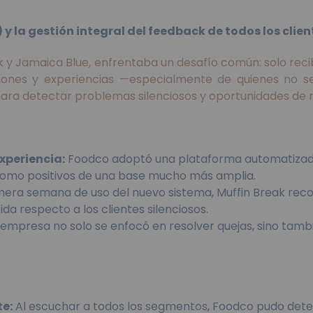
y la gestión integral del feedback de todos los clien
ak y Jamaica Blue, enfrentaba un desafío común: solo re
piniones y experiencias —especialmente de quienes no 
para detectar problemas silenciosos y oportunidades de 
xperiencia:
Foodco adoptó una plataforma automatizada 
como positivos de una base mucho más amplia.
mera semana de uso del nuevo sistema, Muffin Break recol
a respecto a los clientes silenciosos.
empresa no solo se enfocó en resolver quejas, sino tambié
te:
Al escuchar a todos los segmentos, Foodco pudo detec