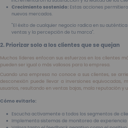
incrementaron la satisfacción y la lealtad de los cli
Crecimiento sostenido:
Estas acciones permitiero
nuevos mercados.
"El éxito de cualquier negocio radica en su auténti
ventas y la percepción de tu marca".
2. Priorizar solo a los clientes que se quejan
Muchos líderes enfocan sus esfuerzos en los clientes m
pueden ser igual o más valiosos para la empresa.
Cuando una empresa no conoce a sus clientes, se arries
desconexión puede llevar a inversiones equivocadas, me
usuarios, resultando en ventas bajas, mala reputación y 
Cómo evitarlo:
Escucha activamente a todos los segmentos de clie
Implementa sistemas de monitoreo de experiencia 
Valora tanto el feedback negativo como el positivo.