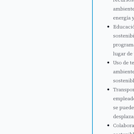
ambiente
energía 
Educació
sostenib
programa
lugar de 
Uso de t
ambiente
sostenib
Transpor
empleado
se puede
desplaza
Colabora