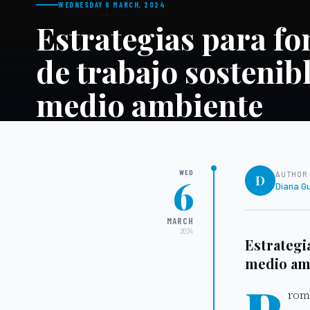
WEDNESDAY 6 MARCH, 2024
Estrategias para f
de trabajo sostenib
medio ambiente
WED
AUTHOR
6
D
Diana G
MARCH
2024
Estrategi
medio am
rom