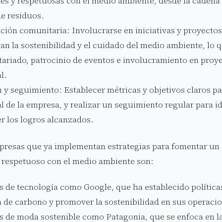
les y respetuosas con el medio ambiente, desde la cadena 
de residuos.
ación comunitaria: Involucrarse en iniciativas y proyecto
n la sostenibilidad y el cuidado del medio ambiente, lo 
tariado, patrocinio de eventos e involucramiento en proy
l.
 y seguimiento: Establecer métricas y objetivos claros p
l de la empresa, y realizar un seguimiento regular para id
r los logros alcanzados.
resas que ya implementan estrategias para fomentar un 
y respetuoso con el medio ambiente son:
 de tecnología como Google, que ha establecido política
a de carbono y promover la sostenibilidad en sus operaci
 de moda sostenible como Patagonia, que se enfoca en l