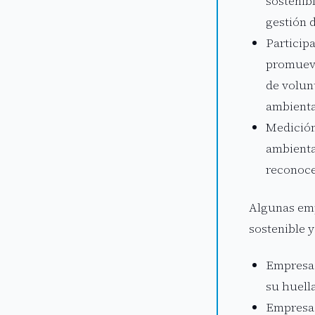
sostenib
gestión 
Particip
promueva
de volun
ambienta
Medición
ambienta
reconoce
Algunas emp
sostenible 
Empresas
su huell
Empresas