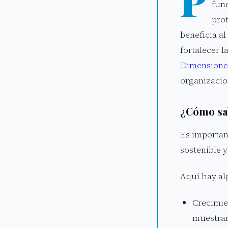
P
fund
prot
beneficia a
fortalecer 
Dimensione
organizacio
¿Cómo sa
Es importan
sostenible 
Aquí hay al
Crecimien
muestran