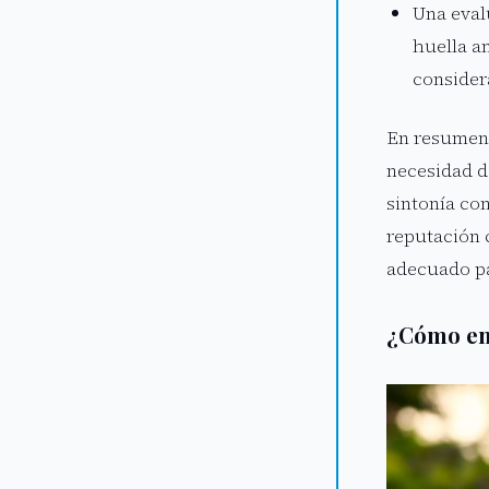
Una eval
huella a
consider
En resumen, 
necesidad d
sintonía con
reputación 
adecuado pa
¿Cómo e