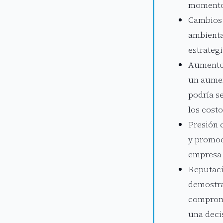
momento 
Cambios 
ambienta
estrateg
Aumento 
un aumen
podría s
los cost
Presión 
y promoc
empresa 
Reputaci
demostra
comprome
una deci