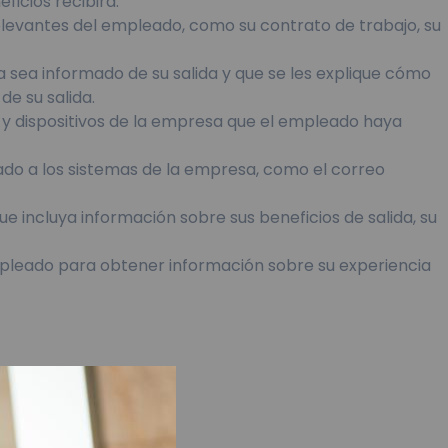
icios recibirá.
levantes del empleado, como su contrato de trabajo, su
 sea informado de su salida y que se les explique cómo
e su salida.
 y dispositivos de la empresa que el empleado haya
do a los sistemas de la empresa, como el correo
 incluya información sobre sus beneficios de salida, su
mpleado para obtener información sobre su experiencia