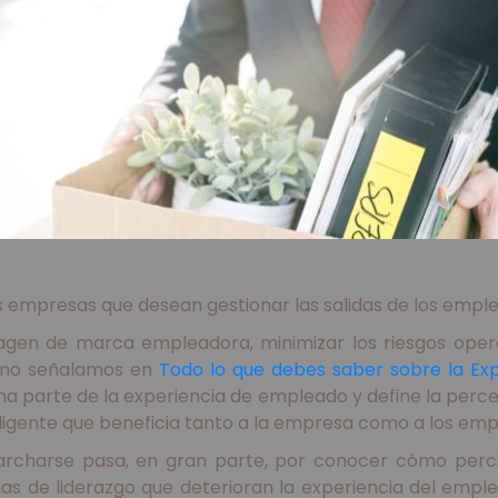
s empresas que desean gestionar las salidas de los emple
gen de marca empleadora, minimizar los riesgos operat
Como señalamos en
Todo lo que debes saber sobre la Ex
 parte de la experiencia de empleado y define la percep
eligente que beneficia tanto a la empresa como a los emp
rcharse pasa, en gran parte, por conocer cómo percib
s de liderazgo que deterioran la experiencia del emple