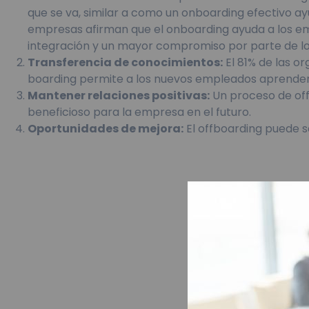
que se va, similar a como un onboarding efectivo a
empresas afirman que el onboarding ayuda a los em
integración y un mayor compromiso por parte de l
Transferencia de conocimientos:
El 81% de las o
boarding permite a los nuevos empleados aprender 
Mantener relaciones positivas:
Un proceso de off
beneficioso para la empresa en el futuro.
Oportunidades de mejora:
El offboarding puede s