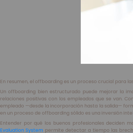
En resumen, el offboarding es un proceso crucial para la
Un offboarding bien estructurado puede mejorar la ima
relaciones positivas con los empleados que se van. 
empleado —desde la incorporación hasta la salida— forma
en un proceso de offboarding sólido es una inversión int
Entender por qué los buenos profesionales deciden ma
Evaluation System
permite detectar a tiempo las brecha