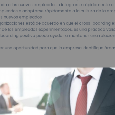
yuda a los nuevos empleados a integrarse rápidamente a l
pleados a adaptarse rápidamente a la cultura de la emp
os nuevos empleados.
rganizaciones está de acuerdo en que el cross-boarding es
de los empleados experimentados, es una práctica valio
boarding positivo puede ayudar a mantener una relación 
er una oportunidad para que la empresa identifique área