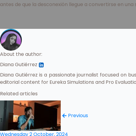
antes de que la desconexión llegue a convertirse en una s
About the author:
Diana Gutiérrez
Diana Gutiérrez is a passionate journalist focused on b
editorial content for Eureka Simulations and Pro Evaluat
Related articles
Previous
Wednesday 2 October, 2024