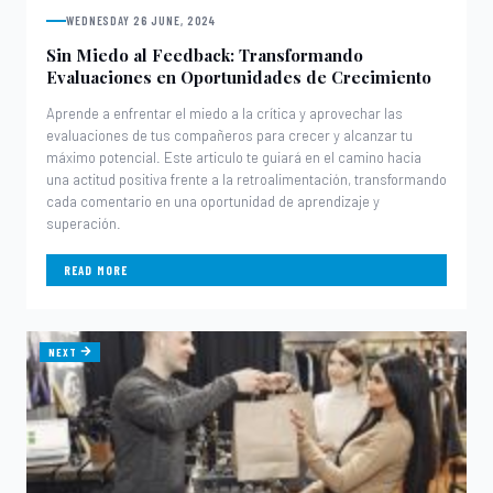
WEDNESDAY 26 JUNE, 2024
Sin Miedo al Feedback: Transformando
Evaluaciones en Oportunidades de Crecimiento
Aprende a enfrentar el miedo a la crítica y aprovechar las
evaluaciones de tus compañeros para crecer y alcanzar tu
máximo potencial. Este articulo te guiará en el camino hacia
una actitud positiva frente a la retroalimentación, transformando
cada comentario en una oportunidad de aprendizaje y
superación.
READ MORE
NEXT