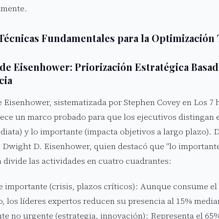
lmente.
Técnicas Fundamentales para la Optimización
 de Eisenhower: Priorización Estratégica Basa
cia
e Eisenhower, sistematizada por Stephen Covey en Los 7 h
frece un marco probado para que los ejecutivos distingan e
iata) y lo importante (impacta objetivos a largo plazo). D
e Dwight D. Eisenhower, quien destacó que "lo importante 
 divide las actividades en cuatro cuadrantes:
e importante (crisis, plazos críticos): Aunque consume el
, los líderes expertos reducen su presencia al 15% media
te no urgente (estrategia, innovación): Representa el 65