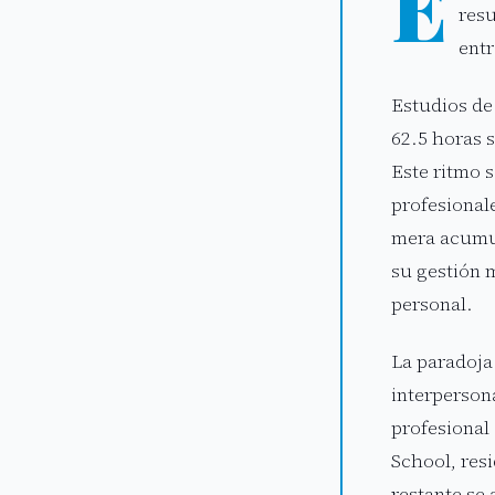
E
resu
entr
Estudios de
62.5 horas 
Este ritmo s
profesionale
mera acumul
su gestión m
personal.
La paradoja
interpersona
profesional
School, res
restante se