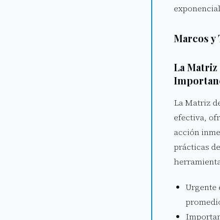
exponencia
Marcos y 
La Matriz
Importan
La Matriz d
efectiva, o
acción inmed
prácticas d
herramienta
Urgente 
promedio
Importan