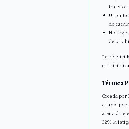
transfor
Urgente 
de escal
No urgen
de produ
La efectivi
en iniciativ
Técnica P
Creada por 
el trabajo 
atención ej
32% la fatig