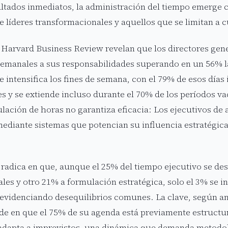
ltados inmediatos, la administración del tiempo emerge 
e líderes transformacionales y aquellos que se limitan a 
 Harvard Business Review revelan que los directores gen
semanales a sus responsabilidades superando en un 56% la
e intensifica los fines de semana, con el 79% de esos días
s y se extiende incluso durante el 70% de los períodos va
ación de horas no garantiza eficacia: Los ejecutivos de 
ediante sistemas que potencian su influencia estratégica s
 radica en que, aunque el 25% del tiempo ejecutivo se des
les y otro 21% a formulación estratégica, solo el 3% se in
 evidenciando desequilibrios comunes. La clave, según an
ide en que el 75% de su agenda está previamente estructu
 adapta a imprevistos, una dinámica que demanda metodo