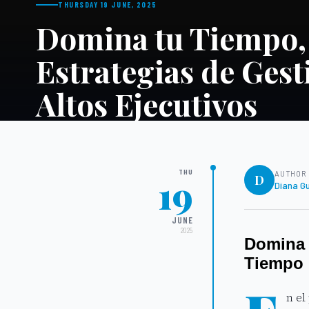
THURSDAY 19 JUNE, 2025
Domina tu Tiempo,
Estrategias de Ges
Altos Ejecutivos
THU
AUTHOR
19
D
Diana G
JUNE
2025
Domina 
Tiempo 
n el