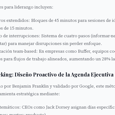
s para liderazgo incluyen:
s extendidos: Bloques de 45 minutos para sesiones de i
s de 15 minutos.
o de interrupciones: Sistema de cuatro pasos (informar-n
tar) para manejar disrupciones sin perder enfoque.
zación team-based: En empresas como Buffer, equipos 
os para flujos de trabajo alineados, aumentando un 28% la
king: Diseño Proactivo de la Agenda Ejecutiva
o por Benjamin Franklin y validado por Google, este méto
amienta estratégica mediante:
temáticos: CEOs como Jack Dorsey asignan días específico
nes; martes: producto).