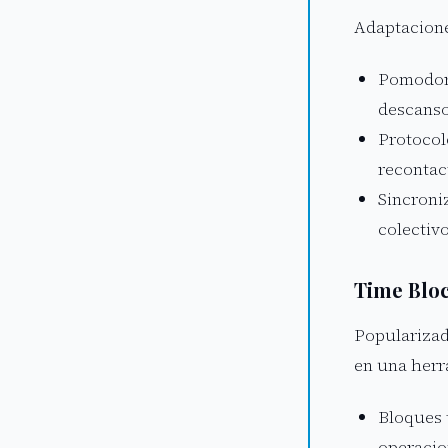
Adaptacione
Pomodoro
descanso
Protocol
recontac
Sincroni
colectiv
Time Bloc
Popularizad
en una herr
Bloques 
operacio