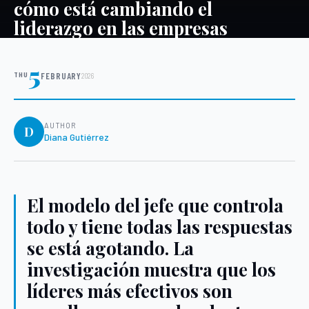
cómo está cambiando el
liderazgo en las empresas
5
THU
FEBRUARY
2026
AUTHOR
D
Diana Gutiérrez
El modelo del jefe que controla
todo y tiene todas las respuestas
se está agotando. La
investigación muestra que los
líderes más efectivos son