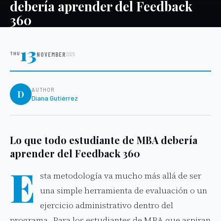
debería aprender del Feedback
360
13
THU
NOVEMBER
2025
AUTHOR
D
Diana Gutiérrez
Lo que todo estudiante de MBA debería
aprender del Feedback 360
E
sta metodología va mucho más allá de ser
una simple herramienta de evaluación o un
ejercicio administrativo dentro del
programa. Para los estudiantes de MBA que aspiran