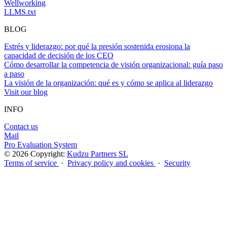
Wellworking
LLMS.txt
BLOG
Estrés y liderazgo: por qué la presión sostenida erosiona la
capacidad de decisión de los CEO
Cómo desarrollar la competencia de visión organizacional: guía paso
a paso
La visión de la organización: qué es y cómo se aplica al liderazgo
Visit our blog
INFO
Contact us
Mail
Pro Evaluation System
© 2026 Copyright:
Kudzu Partners SL
Terms of service
·
Privacy policy and cookies
·
Security