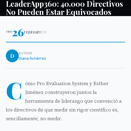
LeaderApp360: 40.000 Directivos
No Pueden Estar Equivocados
26
THU
FEBRUARY
2026
AUTHOR
D
Diana Gutiérrez
C
ómo Pro Evaluation System y Esther
Jiménez construyeron juntos la
herramienta de liderazgo que convenció a
los directivos de que medir sin rigor científico es,
sencillamente, no medir.